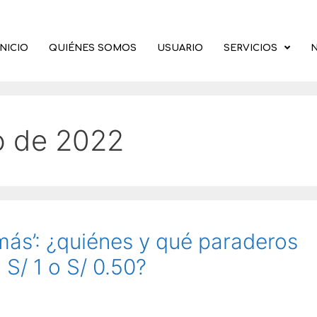
INICIO
QUIÉNES SOMOS
USUARIO
SERVICIOS
N
o de 2022
más’: ¿quiénes y qué paraderos
 S/ 1 o S/ 0.50?